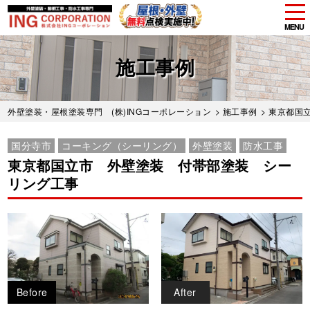
tog
nav
MENU
Skip
to
施工事例
main
content
外壁塗装・屋根塗装専門 (株)INGコーポレーション
>
施工事例
>
東京都国
国分寺市
コーキング（シーリング）
外壁塗装
防水工事
東京都国立市 外壁塗装 付帯部塗装 シー
リング工事
Before
After