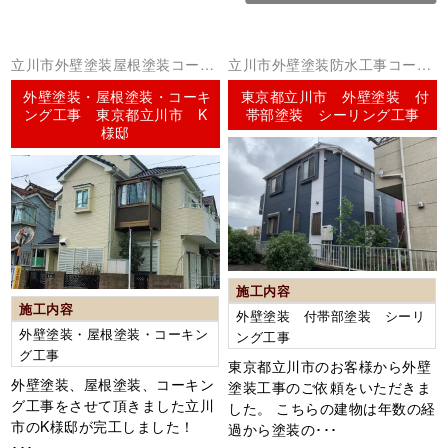
立川市外壁塗装屋根塗装コーキ
立川市外壁塗装防水工事コーキ
ング（シーリング）
ング（シーリング）
外壁塗装・屋根塗装・コーキ
東京都立川市 外壁塗装 付
ング工事 東京都立川市 K
帯部塗装 シーリング工事
様邸
施工内容
施工内容
外壁塗装 付帯部塗装 シーリ
外壁塗装・屋根塗装・コーキン
ング工事
グ工事
東京都立川市のお客様から外壁
外壁塗装、屋根塗装、コーキン
塗装工事のご依頼をいただきま
グ工事をさせて頂きました立川
した。 こちらの建物は年数の経
市のK様邸が完工しました！
過から塗装の･･･
･･･