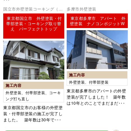
国立市外壁塗装コーキング（シ
多摩市外壁塗装
ーリング）
東京都国立市 外壁塗装・付
東京都多摩市 アパート 外
帯部塗装・コーキング取り替
壁塗装 ナノコンポジットW
え パーフェクトトップ
施工内容
外壁塗装、付帯部塗装
施工内容
東京都多摩市のアパートの外壁
外壁塗装、付帯部塗装、コーキ
塗装が完了しました！ 築年数
ング打ち直し
は10年とのことでまだまだ･･･
東京都国立市のお客様の外壁塗
装・付帯部塗装の施工が完了し
ました。 築年数は30年で･･･