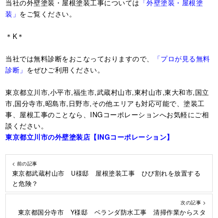
当社の外壁塗装・屋根塗装工事については
「外壁塗装・屋根塗
装」
をご覧ください。
＊K＊
当社では無料診断をおこなっておりますので、
「プロが見る無料
診断」
をぜひご利用ください。
東京都立川市,小平市,福生市,武蔵村山市,東村山市,東大和市,国立
市,国分寺市,昭島市,日野市,その他エリアも対応可能で、塗装工
事、屋根工事のことなら、INGコーポレーションへお気軽にご相
談ください。
東京都立川市の外壁塗装店【ING
コーポレーション】
< 前の記事
東京都武蔵村山市 U様邸 屋根塗装工事 ひび割れを放置する
と危険？
次の記事 >
東京都国分寺市 Y様邸 ベランダ防水工事 清掃作業からスタ