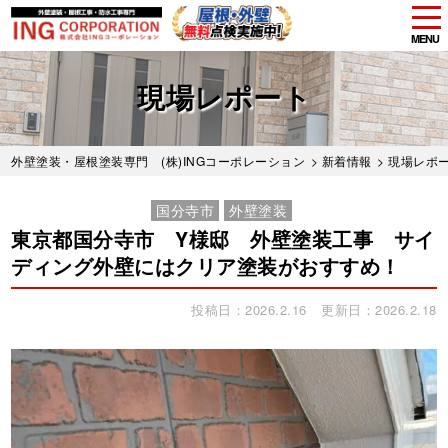
tog
nav
MENU
Skip
to
現場レポート
main
content
外壁塗装・屋根塗装専門 (株)INGコーポレーション
>
新着情報
>
現場レポ
国分寺市
外壁塗装
東京都国分寺市 Y様邸 外壁塗装工事 サイ
ディング外壁にはクリア塗装がおすすめ！
投稿日：2026.2.16
更新日：2026.2.18