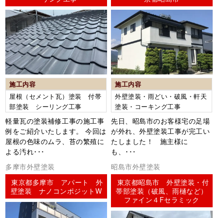
施工内容
施工内容
屋根（セメント瓦）塗装 付帯
外壁塗装・雨どい・破風・軒天
部塗装 シーリング工事
塗装・コーキング工事
軽量瓦の塗装補修工事の施工事
先日、昭島市のお客様宅の足場
例をご紹介いたします。 今回は
が外れ、外壁塗装工事が完工い
屋根の色味のムラ、苔の繁殖に
たしました！ 施主様に
よる汚れ･･･
も、･･･
多摩市外壁塗装
昭島市外壁塗装
東京都多摩市 アパート 外
東京都昭島市 外壁塗装・付
壁塗装 ナノコンポジットW
帯部塗装（破風、雨樋など）
ファイン４Fセラミック