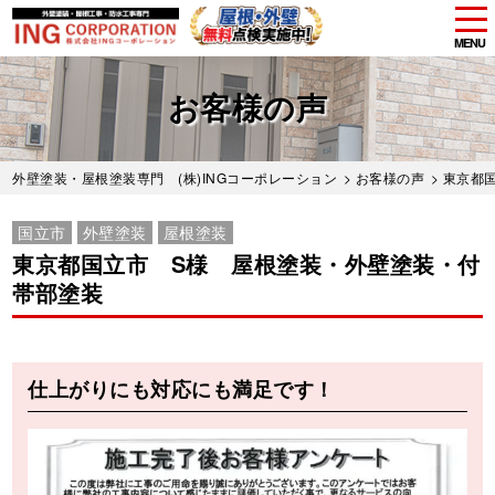
tog
nav
MENU
Skip
to
お客様の声
main
content
外壁塗装・屋根塗装専門 (株)INGコーポレーション
>
お客様の声
> 東京都
国立市
外壁塗装
屋根塗装
東京都国立市 S様 屋根塗装・外壁塗装・付
帯部塗装
Before
After
仕上がりにも対応にも満足です！