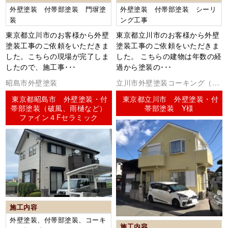
外壁塗装 付帯部塗装 門塀塗
外壁塗装 付帯部塗装 シーリ
装
ング工事
東京都立川市のお客様から外壁
東京都立川市のお客様から外壁
塗装工事のご依頼をいただきま
塗装工事のご依頼をいただきま
した。こちらの現場が完了しま
した。 こちらの建物は年数の経
したので、施工事･･･
過から塗装の･･･
昭島市外壁塗装
立川市外壁塗装コーキング（シ
ーリング）
東京都昭島市 外壁塗装・付
東京都立川市 外壁塗装・付
帯部塗装（破風、雨樋など）
帯部塗装 Y様
ファイン４Fセラミック
施工内容
外壁塗装、付帯部塗装、コーキ
施工内容