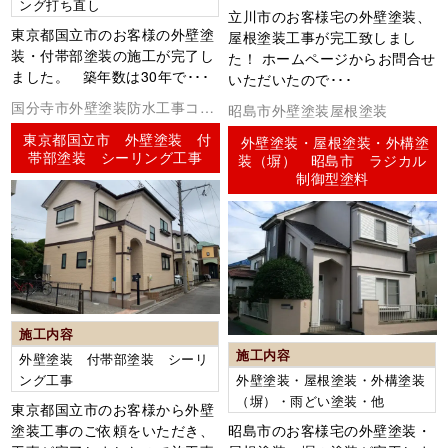
ング打ち直し
立川市のお客様宅の外壁塗装、
東京都国立市のお客様の外壁塗
屋根塗装工事が完工致しまし
装・付帯部塗装の施工が完了し
た！ ホームページからお問合せ
ました。 築年数は30年で･･･
いただいたので･･･
国分寺市外壁塗装防水工事コー
昭島市外壁塗装屋根塗装
キング（シーリング）
東京都国立市 外壁塗装 付
外壁塗装・屋根塗装・外構塗
帯部塗装 シーリング工事
装（塀） 昭島市 ラジカル
制御型塗料
施工内容
施工内容
外壁塗装 付帯部塗装 シーリ
ング工事
外壁塗装・屋根塗装・外構塗装
（塀）・雨どい塗装・他
東京都国立市のお客様から外壁
塗装工事のご依頼をいただき、
昭島市のお客様宅の外壁塗装・