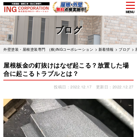
tog
nav
MENU
Skip
to
ブログ
main
content
外壁塗装・屋根塗装専門 (株)INGコーポレーション
>
新着情報
>
ブログ
>
屋根板金の釘抜けはなぜ起こる？放置した場
合に起こるトラブルとは？
投稿日：2022.12.17
更新日：2022.12.27