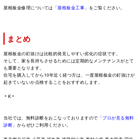
屋根板金修理については
「屋根板金工事」
をご覧ください。
まとめ
屋根板金の釘抜けは比較的発見しやすい劣化の症状です。
そして、家を長持ちさせるためには定期的なメンテナンスがとて
も重要となります。
住宅を購入してから10年近く経つ方は、一度屋根板金の釘抜けが
起きていないか点検することをおすすめします。
＊K＊
当社では、無料診断をおこなっておりますので
「プロが見る無料
診断」
からぜひご利用ください。
東京都立川市,小平市,福生市,武蔵村山市,東村山市,東大和市,国立