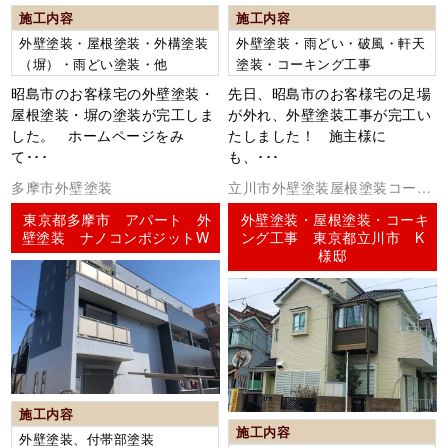
施工内容
施工内容
外壁塗装・屋根塗装・外構塗装
外壁塗装・雨どい・破風・軒天
（塀）・雨どい塗装・他
塗装・コーキング工事
昭島市のお客様宅の外壁塗装・
先日、昭島市のお客様宅の足場
屋根塗装・塀の塗装が完工しま
が外れ、外壁塗装工事が完工い
した。 ホームページをみ
たしました！ 施主様に
て･･･
も、･･･
多摩市外壁塗装
立川市外壁塗装屋根塗装コーキ
ング（シーリング）
東京都多摩市 アパート 外
外壁塗装・屋根塗装・コーキ
壁塗装 ナノコンポジットW
ング工事 東京都立川市 K
様邸
施工内容
施工内容
外壁塗装、付帯部塗装