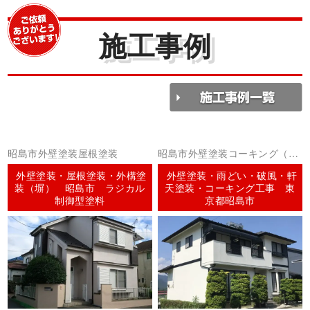
施工事例
昭島市外壁塗装屋根塗装
昭島市外壁塗装コーキング（シ
ーリング）
外壁塗装・屋根塗装・外構塗
外壁塗装・雨どい・破風・軒
装（塀） 昭島市 ラジカル
天塗装・コーキング工事 東
制御型塗料
京都昭島市