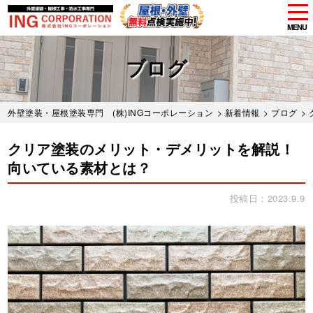
tog
nav
MENU
Skip
to
ブログ
main
content
外壁塗装・屋根塗装専門 (株)INGコーポレーション
>
新着情報
>
ブログ
>
クリア塗装のメリット・デメリットを解説！
向いている素材とは？
投稿日：2023.9.9