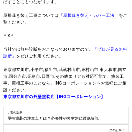
ばすことにもつながります。
屋根葺き替え工事については
「屋根葺き替え・カバー工法」
をご
覧ください。
＊K＊
当社では無料診断をおこなっておりますので、
「プロが見る無料
診断」
をぜひご利用ください。
東京都立川市,小平市,福生市,武蔵村山市,東村山市,東大和市,国立
市,国分寺市,昭島市,日野市,その他エリアも対応可能で、塗装工
事、屋根工事のことなら、INGコーポレーションへお気軽にご相
談ください。
東京都立川市の外壁塗装店【ING
コーポレーション】
< 前の記事
屋根塗装の注意点とは？必要性や素材別に徹底解説
次の記事 >