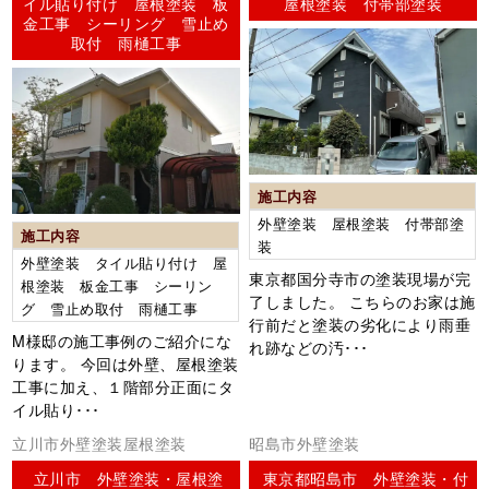
イル貼り付け 屋根塗装 板
屋根塗装 付帯部塗装
金工事 シーリング 雪止め
取付 雨樋工事
施工内容
外壁塗装 屋根塗装 付帯部塗
施工内容
装
外壁塗装 タイル貼り付け 屋
東京都国分寺市の塗装現場が完
根塗装 板金工事 シーリン
了しました。 こちらのお家は施
グ 雪止め取付 雨樋工事
行前だと塗装の劣化により雨垂
M様邸の施工事例のご紹介にな
れ跡などの汚･･･
ります。 今回は外壁、屋根塗装
工事に加え、１階部分正面にタ
イル貼り･･･
立川市外壁塗装屋根塗装
昭島市外壁塗装
立川市 外壁塗装・屋根塗
東京都昭島市 外壁塗装・付