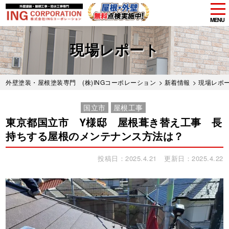
tog
nav
MENU
Skip
to
現場レポート
main
content
外壁塗装・屋根塗装専門 (株)INGコーポレーション
>
新着情報
>
現場レポ
国立市
屋根工事
東京都国立市 Y様邸 屋根葺き替え工事 長
持ちする屋根のメンテナンス方法は？
投稿日：2025.4.21
更新日：2025.4.22