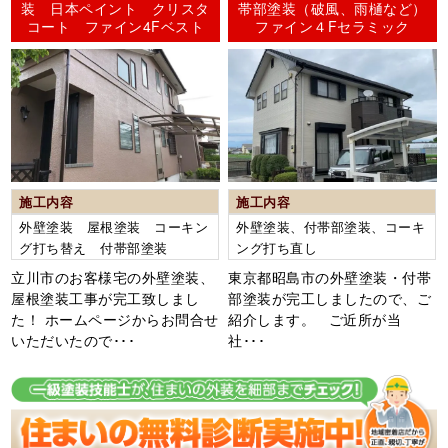
装 日本ペイント クリスタ
帯部塗装（破風、雨樋など）
コート ファイン4Fベスト
ファイン４Fセラミック
施工内容
施工内容
外壁塗装 屋根塗装 コーキン
外壁塗装、付帯部塗装、コーキ
グ打ち替え 付帯部塗装
ング打ち直し
立川市のお客様宅の外壁塗装、
東京都昭島市の外壁塗装・付帯
屋根塗装工事が完工致しまし
部塗装が完工しましたので、ご
た！ ホームページからお問合せ
紹介します。 ご近所が当
いただいたので･･･
社･･･