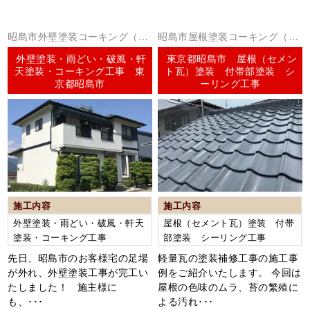
昭島市外壁塗装コーキング（シ
昭島市屋根塗装コーキング（シ
ーリング）
ーリング）
外壁塗装・雨どい・破風・軒
東京都昭島市 屋根（セメン
天塗装・コーキング工事 東
ト瓦）塗装 付帯部塗装 シ
京都昭島市
ーリング工事
施工内容
施工内容
外壁塗装・雨どい・破風・軒天
屋根（セメント瓦）塗装 付帯
塗装・コーキング工事
部塗装 シーリング工事
先日、昭島市のお客様宅の足場
軽量瓦の塗装補修工事の施工事
が外れ、外壁塗装工事が完工い
例をご紹介いたします。 今回は
たしました！ 施主様に
屋根の色味のムラ、苔の繁殖に
も、･･･
よる汚れ･･･