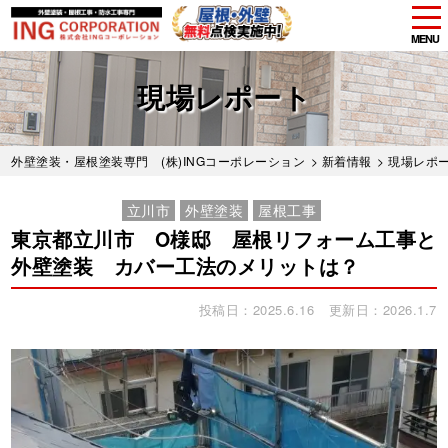
tog
nav
MENU
Skip
to
現場レポート
main
content
外壁塗装・屋根塗装専門 (株)INGコーポレーション
>
新着情報
>
現場レポ
立川市
外壁塗装
屋根工事
東京都立川市 O様邸 屋根リフォーム工事と
外壁塗装 カバー工法のメリットは？
投稿日：2025.6.16
更新日：2026.1.7