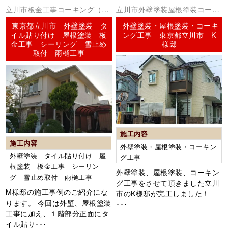
立川市板金工事コーキング（シ
立川市外壁塗装屋根塗装コーキ
ーリング）外壁塗装屋根塗装
ング（シーリング）
東京都立川市 外壁塗装 タ
外壁塗装・屋根塗装・コーキ
イル貼り付け 屋根塗装 板
ング工事 東京都立川市 K
金工事 シーリング 雪止め
様邸
取付 雨樋工事
施工内容
施工内容
外壁塗装・屋根塗装・コーキン
外壁塗装 タイル貼り付け 屋
グ工事
根塗装 板金工事 シーリン
外壁塗装、屋根塗装、コーキン
グ 雪止め取付 雨樋工事
グ工事をさせて頂きました立川
M様邸の施工事例のご紹介にな
市のK様邸が完工しました！
ります。 今回は外壁、屋根塗装
･･･
工事に加え、１階部分正面にタ
イル貼り･･･