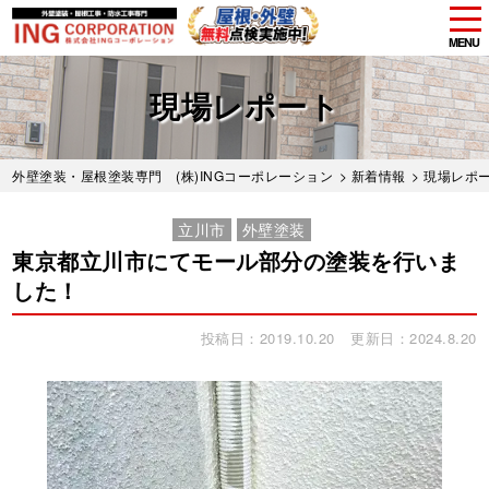
tog
nav
MENU
Skip
to
現場レポート
main
content
外壁塗装・屋根塗装専門 (株)INGコーポレーション
>
新着情報
>
現場レポ
立川市
外壁塗装
東京都立川市にてモール部分の塗装を行いま
した！
投稿日：2019.10.20
更新日：2024.8.20