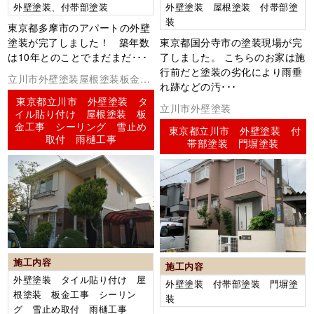
外壁塗装、付帯部塗装
外壁塗装 屋根塗装 付帯部塗
装
東京都多摩市のアパートの外壁
塗装が完了しました！ 築年数
東京都国分寺市の塗装現場が完
は10年とのことでまだまだ･･･
了しました。 こちらのお家は施
行前だと塗装の劣化により雨垂
立川市外壁塗装屋根塗装板金工
れ跡などの汚･･･
事コーキング（シーリング）
東京都立川市 外壁塗装 タ
立川市外壁塗装
イル貼り付け 屋根塗装 板
金工事 シーリング 雪止め
東京都立川市 外壁塗装 付
取付 雨樋工事
帯部塗装 門塀塗装
施工内容
施工内容
外壁塗装 タイル貼り付け 屋
外壁塗装 付帯部塗装 門塀塗
根塗装 板金工事 シーリン
装
グ 雪止め取付 雨樋工事