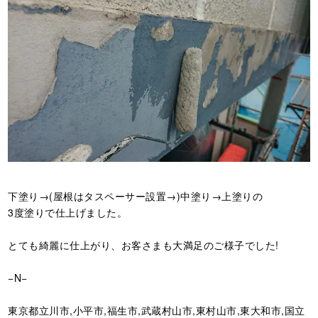
下塗り→(屋根はタスペーサー設置→)中塗り→上塗りの
3度塗りで仕上げました。
とても綺麗に仕上がり、お客さまも大満足のご様子でした!
−N−
東京都立川市,小平市,福生市,武蔵村山市,東村山市,東大和市,国立