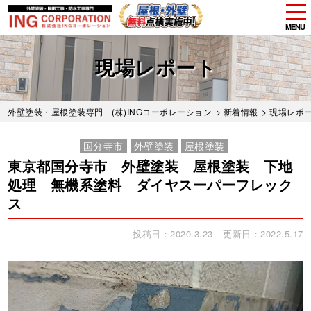
tog
nav
MENU
Skip
to
現場レポート
main
content
外壁塗装・屋根塗装専門 (株)INGコーポレーション
>
新着情報
>
現場レポ
国分寺市
外壁塗装
屋根塗装
東京都国分寺市 外壁塗装 屋根塗装 下地
処理 無機系塗料 ダイヤスーパーフレック
ス
投稿日：2020.3.23
更新日：2022.5.17