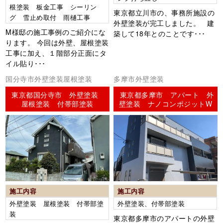
根塗装 板金工事 シーリン
東京都立川市の、事務所施設の
グ 雪止め取付 雨樋工事
外壁塗装が完工しました。 建
M様邸の施工事例のご紹介にな
築して18年とのことです･･･
ります。 今回は外壁、屋根塗装
工事に加え、１階部分正面にタ
イル貼り･･･
国分寺市外壁塗装屋根塗装
多摩市外壁塗装
東京都国分寺市 外壁塗装
東京都多摩市 アパート 外
屋根塗装 付帯部塗装
壁塗装 ナノコンポジットW
施工内容
施工内容
外壁塗装 屋根塗装 付帯部塗
外壁塗装、付帯部塗装
装
東京都多摩市のアパートの外壁