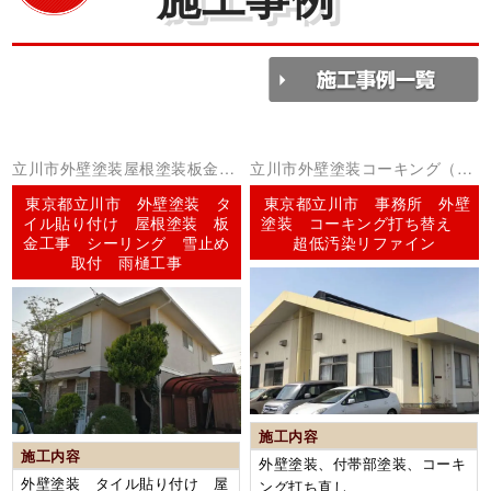
立川市外壁塗装屋根塗装板金工
立川市外壁塗装コーキング（シ
事コーキング（シーリング）
ーリング）
東京都立川市 外壁塗装 タ
東京都立川市 事務所 外壁
イル貼り付け 屋根塗装 板
塗装 コーキング打ち替え
金工事 シーリング 雪止め
超低汚染リファイン
取付 雨樋工事
施工内容
施工内容
外壁塗装、付帯部塗装、コーキ
外壁塗装 タイル貼り付け 屋
ング打ち直し