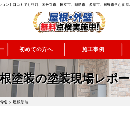
ーション】口コミでも評判、国分寺市、国立市、昭島市、多摩市、日野市含む多摩
ー
初めての方へ
施工事例
根塗装の塗装現場レポ
情報
>
屋根塗装