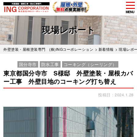
tog
nav
MENU
Skip
to
現場レポート
main
content
外壁塗装・屋根塗装専門 (株)INGコーポレーション
>
新着情報
>
現場レポ
国分寺市
防水工事
コーキング（シーリング）
東京都国分寺市 S様邸 外壁塗装・屋根カバ
ー工事 外壁目地のコーキング打ち替え
投稿日：2024.1.28