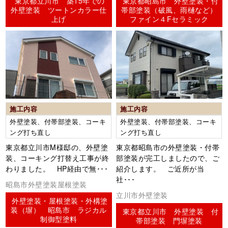
東京都立川市 築15年での
東京都昭島市 外壁塗装・付
外壁塗装 ツートンカラー仕
帯部塗装（破風、雨樋など）
上げ
ファイン４Fセラミック
施工内容
施工内容
外壁塗装、付帯部塗装、コーキ
外壁塗装、付帯部塗装、コーキ
ング打ち直し
ング打ち直し
東京都立川市M様邸の、外壁塗
東京都昭島市の外壁塗装・付帯
装、コーキング打替え工事が終
部塗装が完工しましたので、ご
わりました。 HP経由で無･･･
紹介します。 ご近所が当
社･･･
昭島市外壁塗装屋根塗装
立川市外壁塗装
外壁塗装・屋根塗装・外構塗
装（塀） 昭島市 ラジカル
東京都立川市 外壁塗装 付
制御型塗料
帯部塗装 門塀塗装