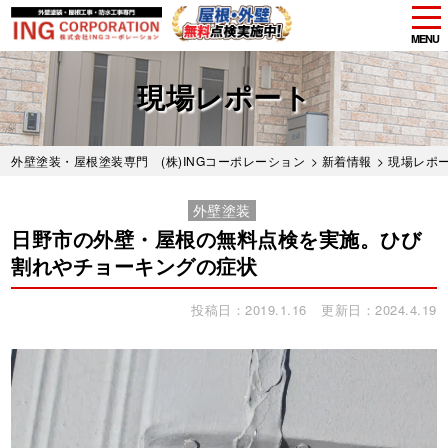
tog
nav
MENU
Skip
to
現場レポート
main
content
外壁塗装・屋根塗装専門 (株)INGコーポレーション
>
新着情報
>
現場レポ
外壁塗装
日野市の外壁・屋根の無料点検を実施。ひび
割れやチョーキングの症状
投稿日：2019.1.16
更新日：2024.4.19