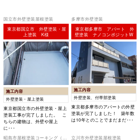
国立市外壁塗装屋根塗装
多摩市外壁塗装
東京都国立市 外壁塗装・屋
東京都多摩市 アパート 外
上塗装 K様
壁塗装 ナノコンポジットW
施工内容
施工内容
外壁塗装、付帯部塗装
外壁塗装・屋上塗装
東京都多摩市のアパートの外壁
東京都国立市の外壁塗装・屋上
塗装が完了しました！ 築年数
塗装工事が完了しました。 こ
は10年とのことでまだまだ･･･
ちらの建物は、外壁や屋上
に･･･
昭島市屋根塗装コーキング（シ
立川市外壁塗装屋根塗装