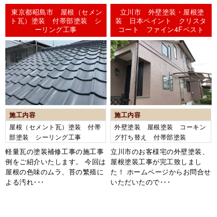
ーリング）
東京都昭島市 屋根（セメン
立川市 外壁塗装・屋根塗
ト瓦）塗装 付帯部塗装 シ
装 日本ペイント クリスタ
ーリング工事
コート ファイン4Fベスト
施工内容
施工内容
屋根（セメント瓦）塗装 付帯
外壁塗装 屋根塗装 コーキン
部塗装 シーリング工事
グ打ち替え 付帯部塗装
軽量瓦の塗装補修工事の施工事
立川市のお客様宅の外壁塗装、
例をご紹介いたします。 今回は
屋根塗装工事が完工致しまし
屋根の色味のムラ、苔の繁殖に
た！ ホームページからお問合せ
よる汚れ･･･
いただいたので･･･