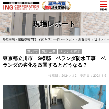
tog
nav
MENU
Skip
to
現場レポート
main
content
外壁塗装・屋根塗装専門 (株)INGコーポレーション
>
新着情報
>
現場レポ
立川市
防水工事
ベランダ防水
東京都立川市 S様邸 ベランダ防水工事 ベ
ランダの劣化を放置するとどうなる？
投稿日：2024.4.12
更新日：2024.4.5