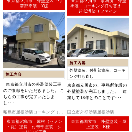
東京都立川市 外壁塗装・付
東京都立川市 事務所 外壁
帯部塗装 Y様
塗装 コーキング打ち替え
超低汚染リファイン
施工内容
外壁塗装、付帯部塗装、コーキ
施工内容
ング打ち直し
東京都立川市の外装塗装工事
東京都立川市の、事務所施設の
のご依頼をいただきました。 こ
外壁塗装が完工しました。 建
ちらの工事が完了いたしま
築して18年とのことです･･･
し･･･
昭島市屋根塗装コーキング（シ
国立市外壁塗装屋根塗装
ーリング）
東京都昭島市 屋根（セメン
東京都国立市 外壁塗装・屋
ト瓦）塗装 付帯部塗装 シ
上塗装 K様
ーリング工事