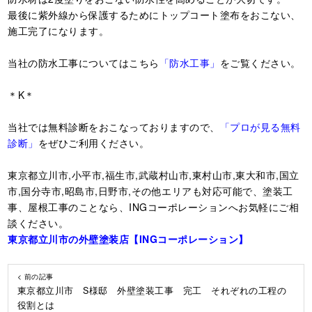
最後に紫外線から保護するためにトップコート塗布をおこない、
施工完了になります。
当社の防水工事についてはこちら
「防水工事」
をご覧ください。
＊K＊
当社では無料診断をおこなっておりますので、
「プロが見る無料
診断」
をぜひご利用ください。
東京都立川市,小平市,福生市,武蔵村山市,東村山市,東大和市,国立
市,国分寺市,昭島市,日野市,その他エリアも対応可能で、塗装工
事、屋根工事のことなら、INGコーポレーションへお気軽にご相
談ください。
東京都立川市の外壁塗装店【ING
コーポレーション】
< 前の記事
東京都立川市 S様邸 外壁塗装工事 完工 それぞれの工程の
役割とは