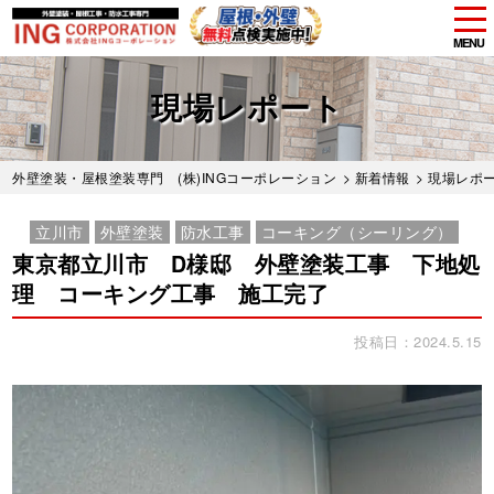
tog
nav
MENU
Skip
to
現場レポート
main
content
外壁塗装・屋根塗装専門 (株)INGコーポレーション
>
新着情報
>
現場レポ
立川市
外壁塗装
防水工事
コーキング（シーリング）
東京都立川市 D様邸 外壁塗装工事 下地処
理 コーキング工事 施工完了
投稿日：2024.5.15