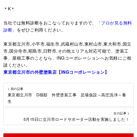
＊K＊
当社では無料診断をおこなっておりますので、
「プロが見る無料
診断」
をぜひご利用ください。
東京都立川市,小平市,福生市,武蔵村山市,東村山市,東大和市,国立
市,国分寺市,昭島市,日野市,その他エリアも対応可能で、塗装工
事、屋根工事のことなら、INGコーポレーションへお気軽にご相
談ください。
東京都立川市の外壁塗装店【ING
コーポレーション】
< 前の記事
東京都立川市 D様邸 外壁塗装工事 足場仮設～高圧洗浄～養
生
次の記事 >
5月15日に立川市ロードサポーター活動を実施しました！