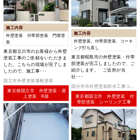
施工内容
施工内容
外壁塗装 付帯部塗装 門塀塗
外壁塗装、付帯部塗装、コーキ
装
ング打ち直し
東京都立川市のお客様から外壁
東京都昭島市の外壁塗装・付帯
塗装工事のご依頼をいただきま
部塗装が完工しましたので、ご
した。こちらの現場が完了しま
紹介します。 ご近所が当
したので、施工事･･･
社･･･
国立市外壁塗装屋根塗装
国分寺市外壁塗装防水工事コー
東京都国立市 外壁塗装・屋
キング（シーリング）
上塗装 K様
東京都国立市 外壁塗装 付
帯部塗装 シーリング工事