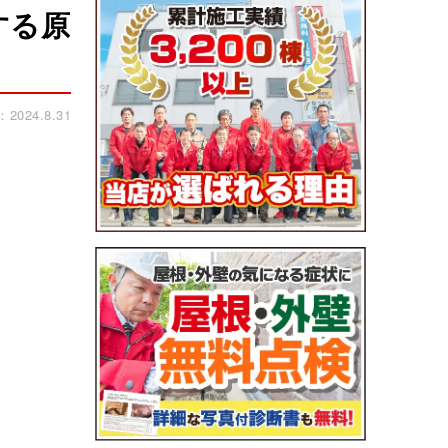
する原
024.8.31