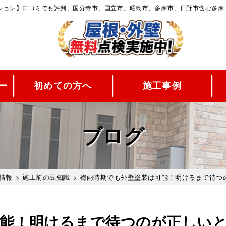
ーション】口コミでも評判、国分寺市、国立市、昭島市、多摩市、日野市含む多摩
ー
初めての方へ
施工事例
ブログ
情報
>
施工前の豆知識
> 梅雨時期でも外壁塗装は可能！明けるまで待つ
可能！明けるまで待つのが正しい