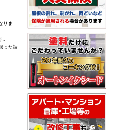
なりま
す。
限った話