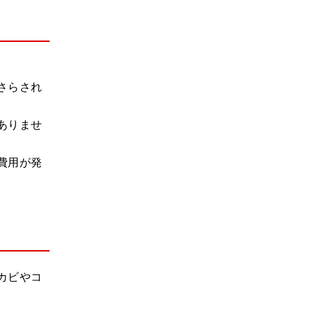
さらされ
ありませ
費用が発
カビやコ