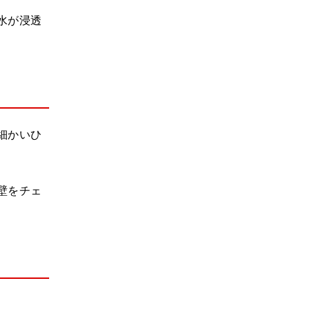
水が浸透
細かいひ
壁をチェ