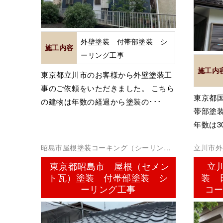
外壁塗装 付帯部塗装 シ
施工内容
ーリング工事
施工内
東京都立川市のお客様から外壁塗装工
事のご依頼をいただきました。 こちら
東京都
の建物は年数の経過から塗装の･･･
帯部塗
年数は3
昭島市屋根塗装コーキング（シーリン
立川市外
グ）
東京都昭島市 屋根（セメン
立
ト瓦）塗装 付帯部塗装 シ
装 
ーリング工事
コー