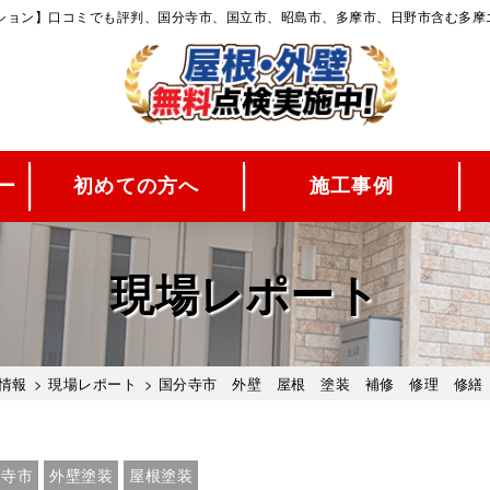
ーション】口コミでも評判、国分寺市、国立市、昭島市、多摩市、日野市含む多摩
ー
初めての方へ
施工事例
現場レポート
情報
>
現場レポート
> 国分寺市 外壁 屋根 塗装 補修 修理 修繕
分寺市
外壁塗装
屋根塗装