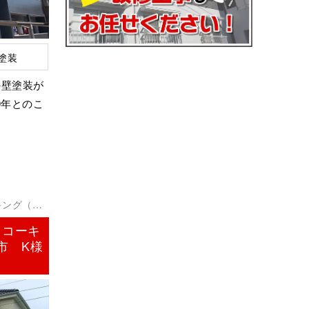
塗装
外壁塗装が
0年とのこ
キング（シ
・コーキ
市 K様