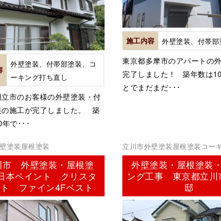
施工内容
外壁塗装、付帯部
東京都多摩市のアパートの
外壁塗装、付帯部塗装、コ
容
完了しました！ 築年数は1
ーキング打ち直し
とでまだまだ･･･
国立市のお客様の外壁塗装・付
装の施工が完了しました。 築
0年で･･･
壁塗装屋根塗装
立川市外壁塗装屋根塗装コー
ーリング）
川市 外壁塗装・屋根塗
外壁塗装・屋根塗装
日本ペイント クリスタ
ング工事 東京都立川
ト ファイン4Fベスト
邸