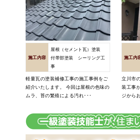
屋根（セメント瓦）塗装
施工内容
付帯部塗装 シーリング工
施工内
事
軽量瓦の塗装補修工事の施工事例をご
立川市
紹介いたします。 今回は屋根の色味の
装工事
ムラ、苔の繁殖による汚れ･･･
ジからお