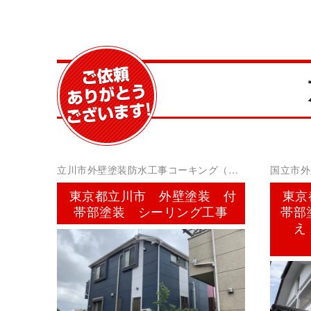
立川市外壁塗装防水工事コーキング（シ
国立市外
ーリング）
グ）
東京都立川市 外壁塗装 付
東京
帯部塗装 シーリング工事
帯部
え