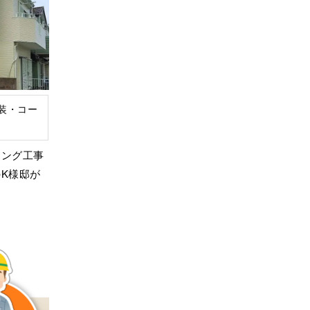
装・コー
キング工事
K様邸が