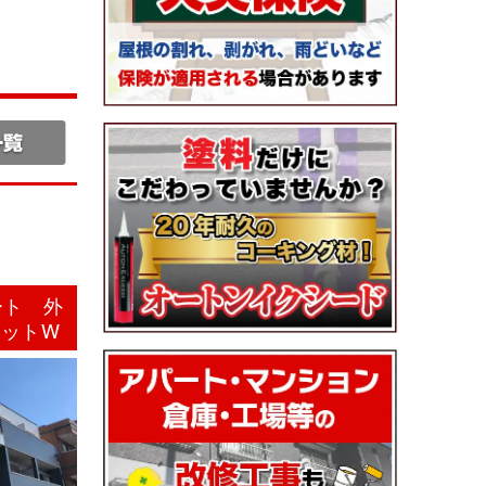
ート 外
ジットW