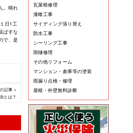
瓦屋根修理
ん。晴れ
漆喰工事
１日1工
サイディング張り替え
延ばすな
防水工事
ので、是
シーリング工事
雨樋修理
その他リフォーム
マンション・倉庫等の塗装
雨漏り点検・修理
の記事 >
屋根・外壁無料診断
由とは？