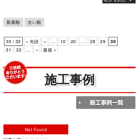
新着順
古い順
30 / 33
« 先頭
«
...
10
20
...
28
29
30
31
32
...
»
最後 »
施工事例
Not Found