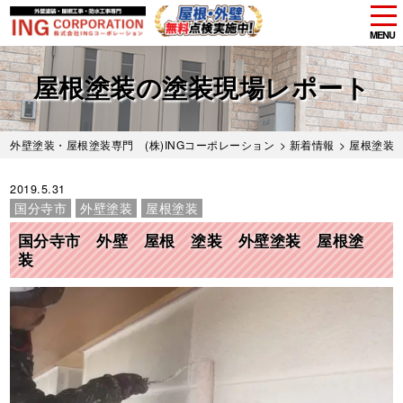
tog
nav
MENU
Skip
to
屋根塗装の塗装現場レポート
main
content
外壁塗装・屋根塗装専門 (株)INGコーポレーション
>
新着情報
>
屋根塗装
2019.5.31
国分寺市
外壁塗装
屋根塗装
国分寺市 外壁 屋根 塗装 外壁塗装 屋根塗
装