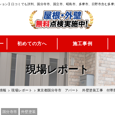
ーション】口コミでも評判、国分寺市、国立市、昭島市、多摩市、日野市含む多摩
ー
初めての方へ
施工事例
現場レポート
情報
>
現場レポート
> 東京都国分寺市 アパート 外壁塗装工事 付帯
国分寺市
外壁塗装