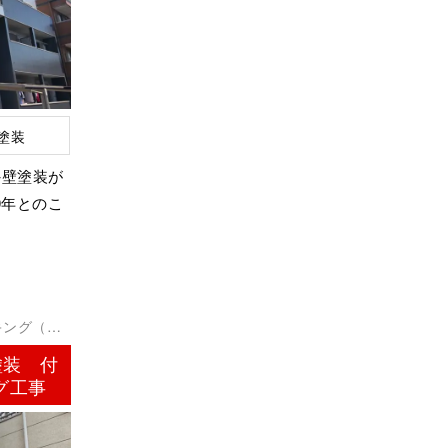
塗装
外壁塗装が
0年とのこ
キング（シ
塗装 付
グ工事