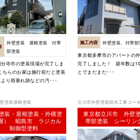
外壁塗装 屋根塗装 付帯
施工内容
外壁塗装、付帯部
容
部塗装
東京都多摩市のアパートの
国分寺市の塗装現場が完了しま
完了しました！ 築年数は1
 こちらのお家は施行前だと塗装
とでまだまだ･･･
より雨垂れ跡などの汚･･･
壁塗装屋根塗装
立川市外壁塗装防水工事コー
ーリング）
塗装・屋根塗装・外構塗
東京都立川市 外壁
塀） 昭島市 ラジカル
帯部塗装 シーリン
制御型塗料