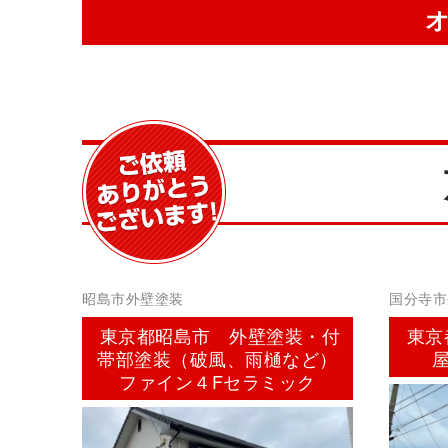
昭島市外壁塗装
国分寺市
東京都昭島市 外壁塗装・付
東京
帯部塗装（破風、雨樋など）
ファイン４Fセラミック