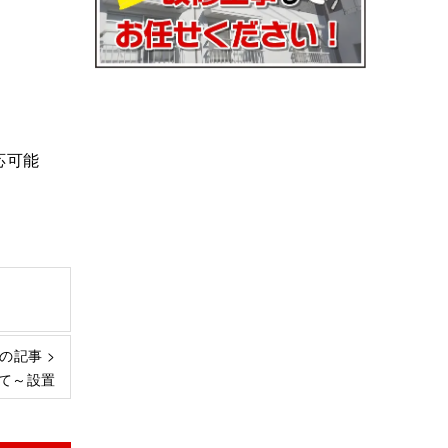
応可能
の記事 >
て～設置