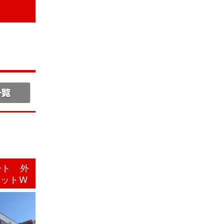
ート 外
ジットW