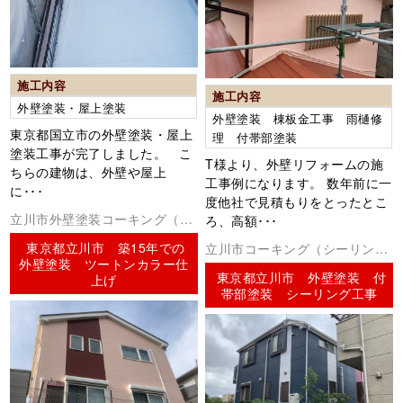
施工内容
施工内容
外壁塗装・屋上塗装
外壁塗装 棟板金工事 雨樋修
東京都国立市の外壁塗装・屋上
理 付帯部塗装
塗装工事が完了しました。 こ
T様より、外壁リフォームの施
ちらの建物は、外壁や屋上
工事例になります。 数年前に一
に･･･
度他社で見積もりをとったとこ
立川市外壁塗装コーキング（シ
ろ、高額･･･
ーリング）
東京都立川市 築15年での
立川市コーキング（シーリン
外壁塗装 ツートンカラー仕
グ）外壁塗装防水工事
東京都立川市 外壁塗装 付
上げ
帯部塗装 シーリング工事