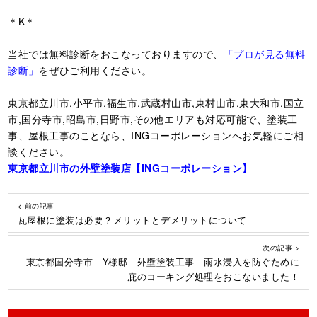
＊K＊
当社では無料診断をおこなっておりますので、
「プロが見る無料
診断」
をぜひご利用ください。
東京都立川市,小平市,福生市,武蔵村山市,東村山市,東大和市,国立
市,国分寺市,昭島市,日野市,その他エリアも対応可能で、塗装工
事、屋根工事のことなら、INGコーポレーションへお気軽にご相
談ください。
東京都立川市の外壁塗装店【ING
コーポレーション】
< 前の記事
瓦屋根に塗装は必要？メリットとデメリットについて
次の記事 >
東京都国分寺市 Y様邸 外壁塗装工事 雨水浸入を防ぐために
庇のコーキング処理をおこないました！