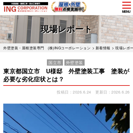
tog
nav
MENU
Skip
to
現場レポート
main
content
外壁塗装・屋根塗装専門 (株)INGコーポレーション
>
新着情報
>
現場レポ
国立市
外壁塗装
東京都国立市 U様邸 外壁塗装工事 塗装が
必要な劣化症状とは？
投稿日：2026.6.24
更新日：2026.6.26