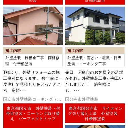
塗装
京都昭島市
施工内容
施工内容
外壁塗装 棟板金工事 雨樋修
外壁塗装・雨どい・破風・軒天
理 付帯部塗装
塗装・コーキング工事
T様より、外壁リフォームの施
先日、昭島市のお客様宅の足場
工事例になります。 数年前に一
が外れ、外壁塗装工事が完工い
度他社で見積もりをとったとこ
たしました！ 施主様に
ろ、高額･･･
も、･･･
国立市外壁塗装コーキング（シ
国分寺市外壁塗装
ーリング）
東京都国立市 外壁塗装・付
東京都国分寺市 サイディン
帯部塗装・コーキング取り替
グ張り替え工事 外壁塗装
え パーフェクトトップ
付帯部塗装