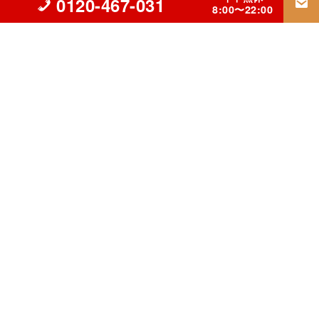
0120-467-031
8:00〜22:00
▲立川市の外壁塗装・屋根リフォーム・雨漏り修理専門【INGコ
ーポレーション】