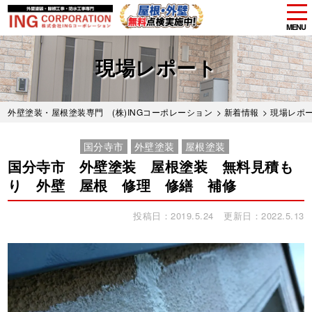
tog
nav
MENU
Skip
to
現場レポート
main
content
外壁塗装・屋根塗装専門 (株)INGコーポレーション
>
新着情報
>
現場レポ
国分寺市
外壁塗装
屋根塗装
国分寺市 外壁塗装 屋根塗装 無料見積も
り 外壁 屋根 修理 修繕 補修
投稿日：2019.5.24
更新日：2022.5.13