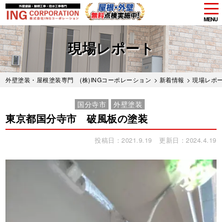
tog
nav
MENU
Skip
to
現場レポート
main
content
外壁塗装・屋根塗装専門 (株)INGコーポレーション
>
新着情報
>
現場レポ
国分寺市
外壁塗装
東京都国分寺市 破風板の塗装
投稿日：2021.9.19
更新日：2024.4.19