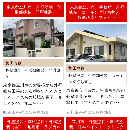
ーリング）
東京都立川市 外壁塗装 付
東京都立川市 事務所 外壁
帯部塗装 門塀塗装
塗装 コーキング打ち替え
超低汚染リファイン
施工内容
施工内容
外壁塗装 付帯部塗装 門塀塗
外壁塗装、付帯部塗装、コーキ
装
ング打ち直し
東京都立川市のお客様から外壁
東京都立川市の、事務所施設の
塗装工事のご依頼をいただきま
外壁塗装が完工しました。 建
した。こちらの現場が完了しま
築して18年とのことです･･･
したので、施工事･･･
昭島市外壁塗装屋根塗装
立川市外壁塗装屋根塗装
外壁塗装・屋根塗装・外構塗
立川市 外壁塗装・屋根塗
装（塀） 昭島市 ラジカル
装 日本ペイント クリスタ