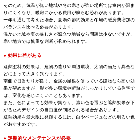
そのため、気温が低い地域や冬の寒さが強い場所では室内が温ま
りにくくなり、暖房にかかる費用が膨らむ恐れがあります。
一年を通して考えた場合、夏場の節約効果と冬場の暖房費増加の
バランスを比べる必要があります。
温かい地域や夏の厳しさが際立つ地域なら問題は少ないですが、
寒い地方では慎重な判断が求められます。
効果に差がある
遮熱塗料の効果は、建物の造りや周辺環境、太陽の当たり具合な
どによって大きく異なります。
南側で日当たりが良く、金属の屋根を使っている建物なら高い効
果が望めますが、影が多い環境や断熱がしっかりしている住宅で
は、変化を感じにくいこともあります。
また、色によっても効果が異なり、濃い色を選ぶと遮熱効果が下
がるためデザインの自由度が制限される場合があります。
遮熱効果を最大限に発揮するには、白やベージュなどの明るい色
がおすすめです。
定期的なメンテナンスが必要