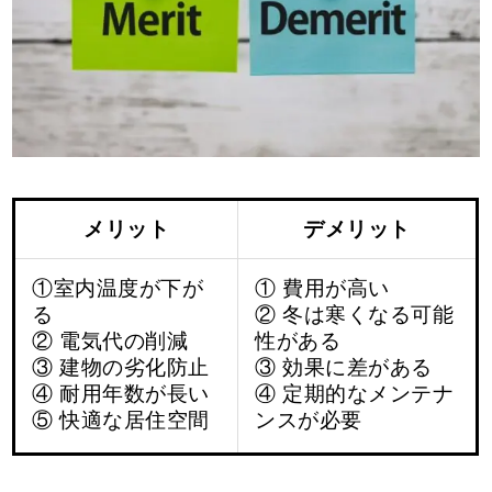
メリット
デメリット
①室内温度が下が
① 費用が高い
る
② 冬は寒くなる可能
② 電気代の削減
性がある
③
建物の劣化防止
③ 効果に差がある
④ 耐用年数が長い
④ 定期的なメンテナ
⑤
快適な居住空間
ンスが必要