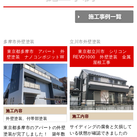
多摩市外壁塗装
立川市外壁塗装
東京都多摩市 アパート 外
東京都立川市 シリコン
壁塗装 ナノコンポジットW
REVO1000 外壁塗装 金属
屋根工事
施工内容
施工内容
外壁塗装、付帯部塗装
サイディングの腐食と欠損して
東京都多摩市のアパートの外壁
いる状態が確認できましたの
塗装が完了しました！ 築年数