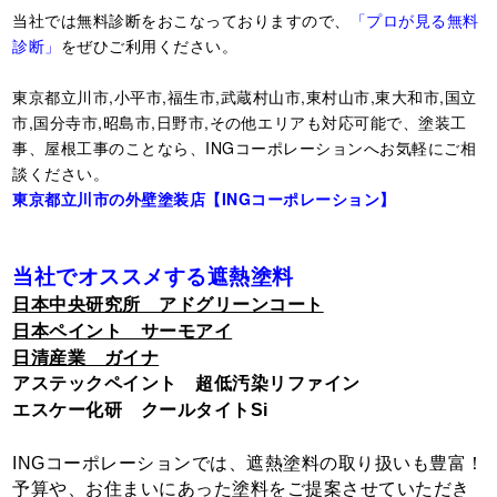
当社では無料診断をおこなっておりますので、
「プロが見る無料
診断」
をぜひご利用ください。
東京都立川市,小平市,福生市,武蔵村山市,東村山市,東大和市,国立
市,国分寺市,昭島市,日野市,その他エリアも対応可能で、塗装工
事、屋根工事のことなら、INGコーポレーションへお気軽にご相
談ください。
東京都立川市の外壁塗装店【ING
コーポレーション】
当社でオススメする遮熱塗料
日本中央研究所 アドグリーンコート
日本ペイント サーモアイ
日清産業 ガイナ
アステックペイント 超低汚染リファイン
エスケー化研 クールタイトSi
INGコーポレーションでは、遮熱塗料の取り扱いも豊富！
予算や、お住まいにあった塗料をご提案させていただき