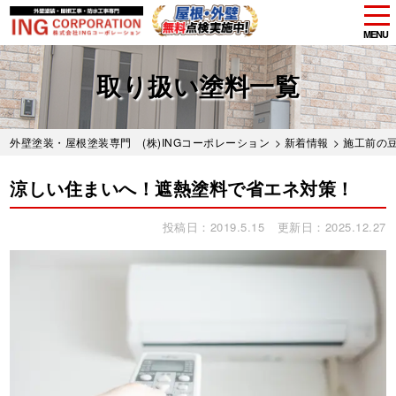
tog
nav
MENU
Skip
to
取り扱い塗料一覧
main
content
外壁塗装・屋根塗装専門 (株)INGコーポレーション
>
新着情報
>
施工前の
涼しい住まいへ！遮熱塗料で省エネ対策！
投稿日：2019.5.15
更新日：2025.12.27