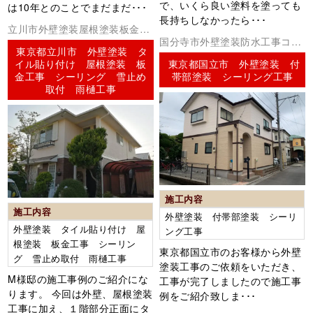
で、いくら良い塗料を塗っても
は10年とのことでまだまだ･･･
長持ちしなかったら･･･
立川市外壁塗装屋根塗装板金工
国分寺市外壁塗装防水工事コー
事コーキング（シーリング）
東京都立川市 外壁塗装 タ
キング（シーリング）
イル貼り付け 屋根塗装 板
東京都国立市 外壁塗装 付
金工事 シーリング 雪止め
帯部塗装 シーリング工事
取付 雨樋工事
施工内容
施工内容
外壁塗装 付帯部塗装 シーリ
外壁塗装 タイル貼り付け 屋
ング工事
根塗装 板金工事 シーリン
東京都国立市のお客様から外壁
グ 雪止め取付 雨樋工事
塗装工事のご依頼をいただき、
M様邸の施工事例のご紹介にな
工事が完了しましたので施工事
ります。 今回は外壁、屋根塗装
例をご紹介致しま･･･
工事に加え、１階部分正面にタ